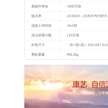
易损件寿命
>500
万张
错点率
≦
0.001%
（分布不均匀时不
连续工作时间
>8
小时
清点钞票计数
≧
10
万张
外形尺寸
（长
×
宽
×
高）
232×247.5×
整机重量
约
6.2kg