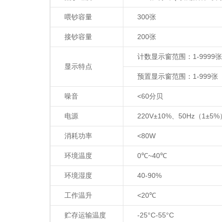
喂钞容量
300
张
接钞容量
200
张
计数显示窗范围：
1-9999
张
显示特点
预置显示窗范围：
1-999
张
噪音
<60
分贝
电源
220V±10%
、
50Hz
（
1±5%
消耗功率
<80W
环境温度
0
℃
~40
℃
环境湿度
40-90%
工作温升
<20
℃
贮存运输温度
-25°C-55°C